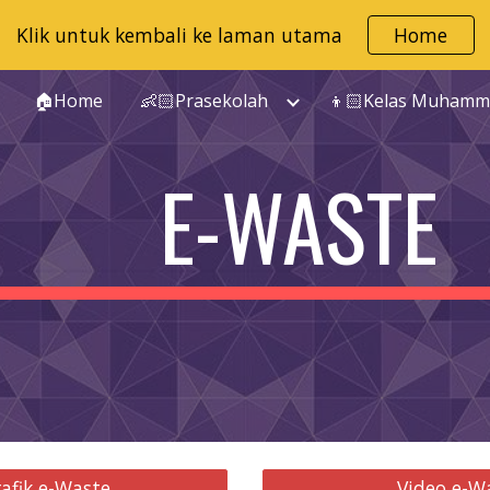
Klik untuk kembali ke laman utama
Home
ip to main content
Skip to navigat
🏠Home
👶🏻Prasekolah
E-WASTE
rafik e-Waste
Video e-W