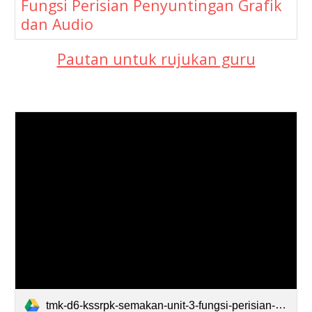
Fungsi Perisian Penyuntingan Grafik
dan Audio
Pautan untuk rujukan guru
tmk-d6-kssrpk-semakan-unit-3-fungsi-perisian-penyuntingan-grafik-dan-audio-quiz.pdf