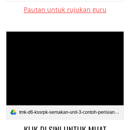
Pautan untuk rujukan guru
tmk-d6-kssrpk-semakan-unit-3-contoh-perisian-penyuntingan-grafik-dan-audio-quiz.pdf
KLIK DI SINI UNTUK MUAT