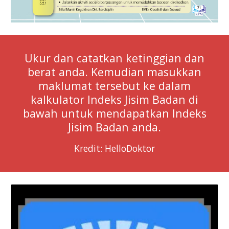
Ukur dan catatkan ketinggian dan
berat anda. Kemudian masukkan
maklumat tersebut ke dalam
kalkulator Indeks Jisim Badan di
bawah untuk mendapatkan Indeks
Jisim Badan anda.
Kredit: HelloDoktor